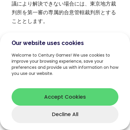
議により解決できない場合には、東京地方裁
判所を第一審の専属的合意管轄裁判所とする
こととします。
11.10.お客様間の紛争
Our website uses cookies
お客様は、本サービスに関連して他のお客様
を含む第三者との間で紛争が生じた場合、自
Welcome to Century Games! We use cookies to
らの責任と費用でこれを解決するものとしま
improve your browsing experience, save your
preferences and provide us with information on how
す。当社は、いかなる場合も当該紛争につい
you use our website.
てこれを仲介し、または解決する責任はな
く、当該紛争に関連してお客様または第三者
に発生する費用、損害について一切責任を負
Accept Cookies
いません。
Decline All
11.11.言語
本規約は日本語によって作成され、日本語に