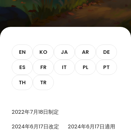
Let’s Get in Touch
Contact us
link
share
to
EN
KO
JA
AR
DE
linkedin
ES
FR
IT
PL
PT
TH
TR
2022年7月18日制定
2024年6月17日改定 2024年6月17日適用